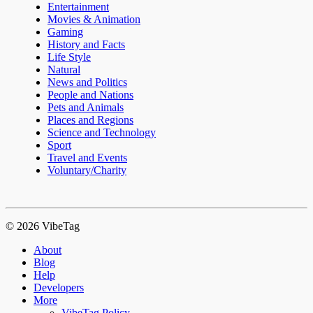
Entertainment
Movies & Animation
Gaming
History and Facts
Life Style
Natural
News and Politics
People and Nations
Pets and Animals
Places and Regions
Science and Technology
Sport
Travel and Events
Voluntary/Charity
© 2026 VibeTag
About
Blog
Help
Developers
More
VibeTag Policy