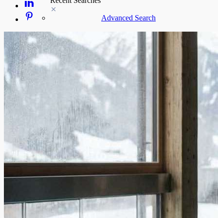
Recent Searches
Advanced Search
#trending
411991 posts
#viral
265876 posts
#shorts
122686 posts
#cooking
73353 posts
#history
31753 posts
#motivation
3318 posts
#food
1085 posts
Guest
×
Welcome!
Please Login to continue.
Login
Register