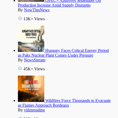
OPEC+ Approves September Oil
Production Increase Amid Supply Disruptio
By
NowThisNews
13K+ Views
Hungary Faces Critical Energy Period
as Paks Nuclear Plant Comes Under Pressure
By
NewsStream
45K+ Views
Wildfires Force Thousands to Evacuate
as Flames Approach Bordeaux
By
vidztrending