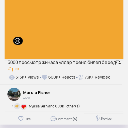
00:11 / 00:11
5000 просмотр жинаса улдар тренд билеп беред🥰
#рек
515K+ Views
600K+ Reacts
73K+ Revibed
Marcia Fisher
46 w
->
Nyasia,Vern and 600K+ other(s)
Revibe
Like
Comment
(5)