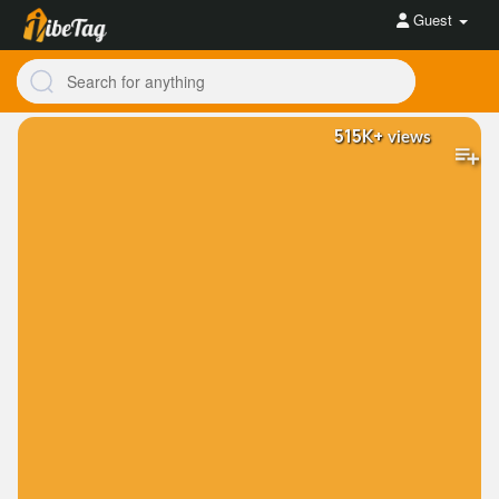
Guest
515K+
views