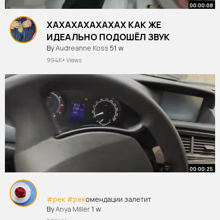
00:00:08
ХАХАХАХАХАХАХ КАК ЖЕ
ИДЕАЛЬНО ПОДОШЁЛ ЗВУК
#рек
By
Audreanne Koss
#рек
онмендации
51 w
#хаски
#собака
994K+ Views
00:00:25
#рек
#рек
омендации залетит
By
Anya Miller
1 w