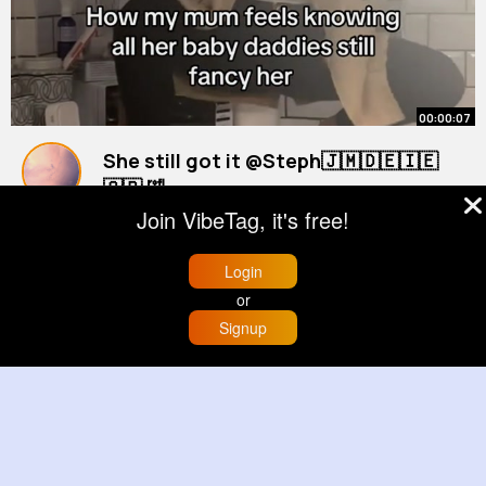
00:00:07
She still got it @Steph🇯🇲🇩🇪🇮🇪
🇬🇧 🤣
#fyp
By
Natalia Swift
#mum
1 y
Join VibeTag, it's free!
9M+ Views
Login
or
Signup
Home
Trending
Buzzin
Store
More
00:10:38