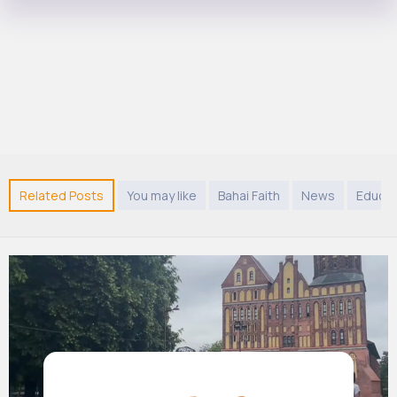
Related Posts
You may like
Bahai Faith
News
Educat