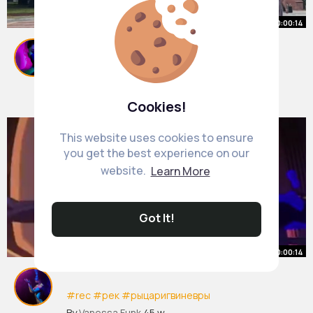
00:00:14
@МЭЙБИ БЭЙБИ @KFC
#рек
#танцы
#тренд
#мэйбибэйби
#kfc
By
Sonia Stokes
3 w
121K+ Views
Cookies!
This website uses cookies to ensure
you get the best experience on our
website.
Learn More
Got It!
00:00:14
#rec
#рек
#рыцаригвиневры
#knightsofguinevere
By
Vanessa Funk
45 w