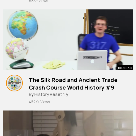
88K+ Views
00:10:30
The Silk Road and Ancient Trade
Crash Course World History #9
By
History Reset
1 y
452K+ Views