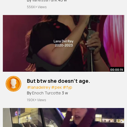
556K+ Views
00:00:19
But btw she doesn’t age.
#lanadelrey
#рек
#fyp
By
Enoch Turcotte
3 w
190K+ Views