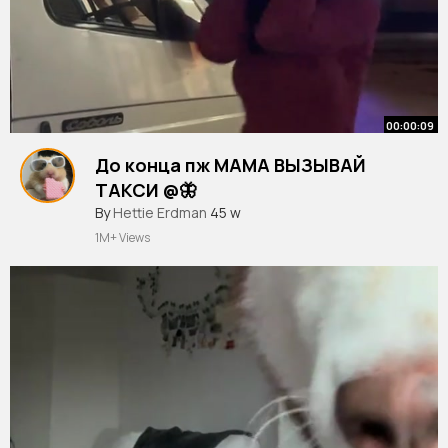
00:00:09
До конца пж МАМА ВЫЗЫВАЙ
ТАКСИ @🦋
#реки
By
Hettie Erdman
#рек
#рек
45 w
омендации
#fyr
#fup
#fyr
シ
#мамавызовитакси
#мамавызывайтаксии
1M+ Views