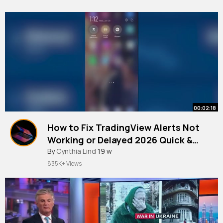
00:02:18
How to Fix TradingView Alerts Not
Working or Delayed 2026 Quick &
Easy Guide
By
Cynthia Lind
19 w
835K+ Views