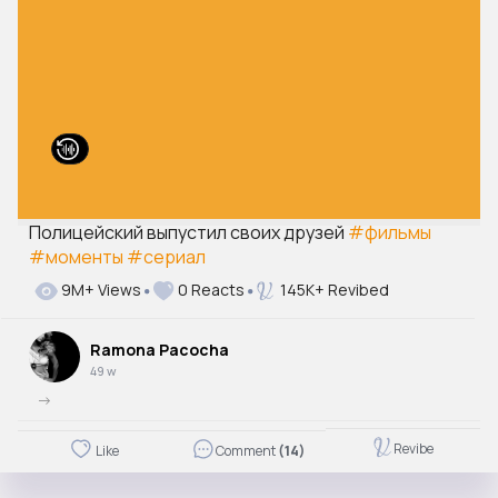
Полицейский выпустил своих друзей
#фильмы
#моменты
#сериал
9M+ Views
0 Reacts
145K+ Revibed
Ramona Pacocha
49 w
->
Revibe
Like
Comment
(14)