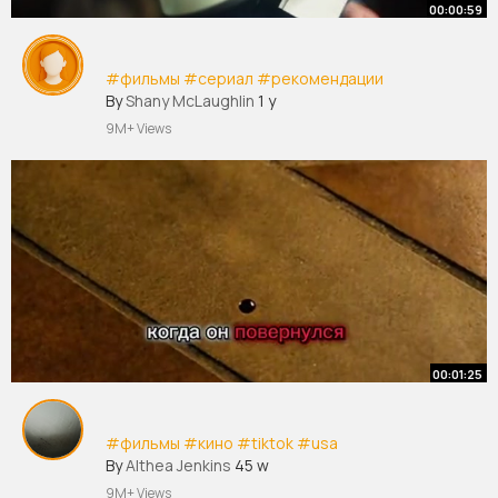
00:00:59
#фильмы
#сериал
#рекомендации
By
Shany McLaughlin
1 y
9M+ Views
00:01:25
#фильмы
#кино
#tiktok
#usa
By
Althea Jenkins
45 w
9M+ Views