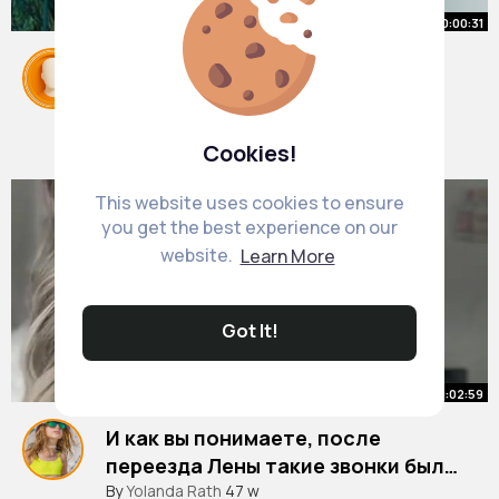
00:00:31
Водитель отказался нести
носилки
#кино
By
Giuseppe Torphy
#сериал
#фильмы
1 y
Cookies!
592K+ Views
This website uses cookies to ensure
you get the best experience on our
website.
Learn More
Got It!
00:02:59
И как вы понимаете, после
переезда Лены такие звонки были
часто🫠 Как считаете на что в
#мужскоеженское
By
Yolanda Rath
47 w
#семейнаяжизнь