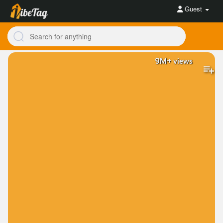
Guest
9M+
views