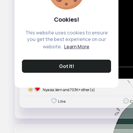
Cookies!
This website uses cookies to ensure
you get the best experience on our
website.
Learn More
Got It!
00:00 / 32:41
Nyasia,Vern and 703K+ other(s)
Like
C