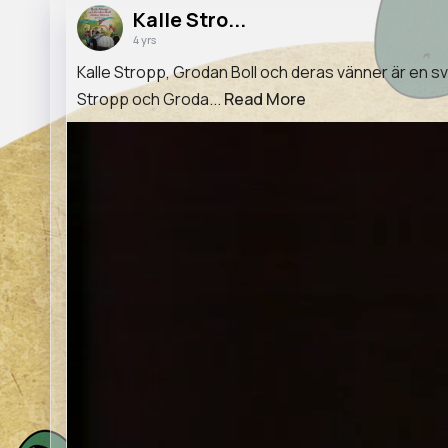
Kalle Stro...
4 yrs
Kalle Stropp, Grodan Boll och deras vänner är en sv
Stropp och Groda...
Read More