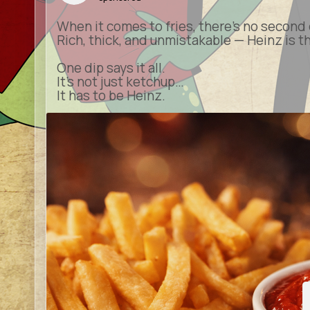
When it comes to fries, there’s no second 
Rich, thick, and unmistakable — Heinz is 
One dip says it all.
It’s not just ketchup…
It has to be Heinz.
he