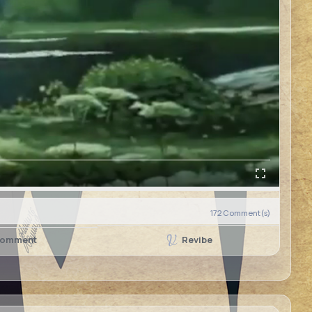
172
Comment(s)
Revibe
omment