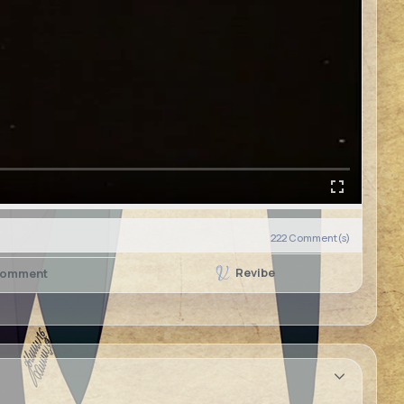
222
Comment(s)
Revibe
omment