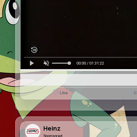
00:00 / 01:31:22
Like
C
Heinz
Sponsored