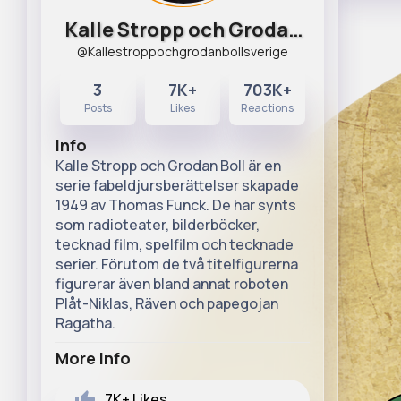
Kalle Stropp och Grodan
@Kallestroppochgrodanbollsverige
Boll (Sv
3
7K+
703K+
Posts
Likes
Reactions
Info
Kalle Stropp och Grodan Boll är en
serie fabeldjursberättelser skapade
1949 av Thomas Funck. De har synts
som radioteater, bilderböcker,
tecknad film, spelfilm och tecknade
serier. Förutom de två titelfigurerna
figurerar även bland annat roboten
Plåt-Niklas, Räven och papegojan
Ragatha.
More Info
7K+
Likes