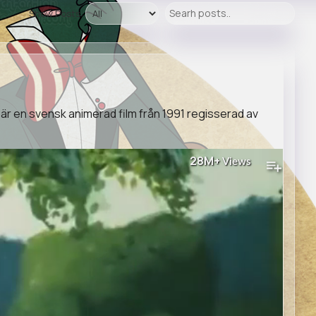
Show Posts:
 är en svensk animerad film från 1991 regisserad av
28M+
Views